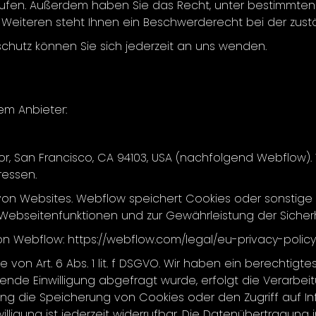
iderrufen. Außerdem haben Sie das Recht, unter bestimm
Weiteren steht Ihnen ein Beschwerderecht bei der zust
chutz können Sie sich jederzeit an uns wenden.
em Anbieter:
d Floor, San Francisco, CA 94103, USA (nachfolgend Webflo
ressen.
 von Websites. Webflow speichert Cookies oder sonstige
r Webseitenfunktionen und zur Gewährleistung der Sicherh
n Webflow: https://webflow.com/legal/eu-privacy-policy
n Art. 6 Abs. 1 lit. f DSGVO. Wir haben ein berechtigtes
de Einwilligung abgefragt wurde, erfolgt die Verarbeitung
ung die Speicherung von Cookies oder den Zugriff auf In
illigung ist jederzeit widerrufbar. Die Datenübertragung