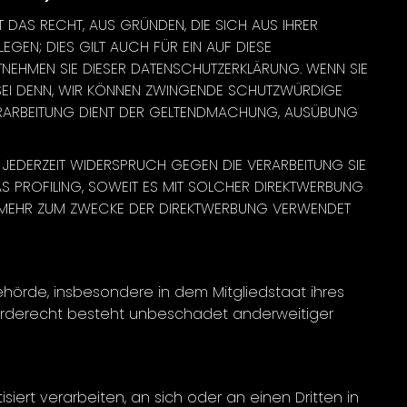
T DAS RECHT, AUS GRÜNDEN, DIE SICH AUS IHRER
EN; DIES GILT AUCH FÜR EIN AUF DIESE
NTNEHMEN SIE DIESER DATENSCHUTZERKLÄRUNG. WENN SIE
 SEI DENN, WIR KÖNNEN ZWINGENDE SCHUTZWÜRDIGE
 VERARBEITUNG DIENT DER GELTENDMACHUNG, AUSÜBUNG
 JEDERZEIT WIDERSPRUCH GEGEN DIE VERARBEITUNG SIE
S PROFILING, SOWEIT ES MIT SOLCHER DIREKTWERBUNG
T MEHR ZUM ZWECKE DER DIREKTWERBUNG VERWENDET
hörde, insbesondere in dem Mitgliedstaat ihres
werderecht besteht unbeschadet anderweitiger
siert verarbeiten, an sich oder an einen Dritten in