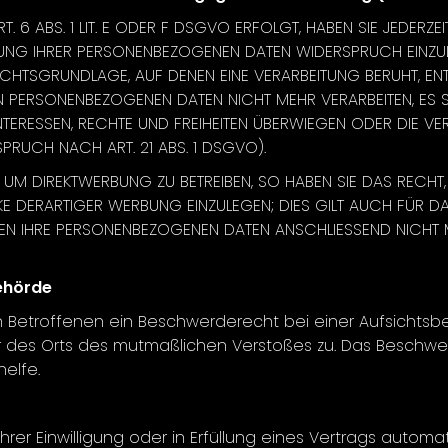
6 ABS. 1 LIT. E ODER F DSGVO ERFOLGT, HABEN SIE JEDERZEI
UNG IHRER PERSONENBEZOGENEN DATEN WIDERSPRUCH EINZULEG
RECHTSGRUNDLAGE, AUF DENEN EINE VERARBEITUNG BERUHT, E
N PERSONENBEZOGENEN DATEN NICHT MEHR VERARBEITEN, ES
INTERESSEN, RECHTE UND FREIHEITEN ÜBERWIEGEN ODER DIE
RUCH NACH ART. 21 ABS. 1 DSGVO).
UM DIREKTWERBUNG ZU BETREIBEN, SO HABEN SIE DAS RECHT,
DERARTIGER WERBUNG EINZULEGEN; DIES GILT AUCH FÜR DA
RDEN IHRE PERSONENBEZOGENEN DATEN ANSCHLIESSEND NICH
ehörde
Betroffenen ein Beschwerderecht bei einer Aufsichtsbe
der des Orts des mutmaßlichen Verstoßes zu. Das Besch
elfe.
rer Einwilligung oder in Erfüllung eines Vertrags automati