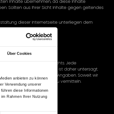
inkten Inhalte übernehmen, da diese Inhalte
en. Sollten aus Ihrer Sicht Inhalte gegen geltendes
staltung dieser Internetseite unterliegen dem
Über Cookies
gel dem Schutz des Urheberrechts. Jede
rrechtsgeschützten Inhalte ist daher untersagt.
us unter den oben stehenden Angaben. Soweit wir
 Medien anbieten zu können
 Kontakt zum Berechtigten zu vermitteln.
hrer Verwendung unserer
 führen diese Informationen
ie im Rahmen Ihrer Nutzung