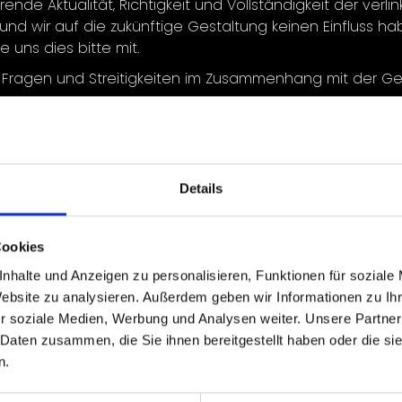
ende Aktualität, Richtigkeit und Vollständigkeit der verl
d wir auf die zukünftige Gestaltung keinen Einfluss hab
 uns dies bitte mit.
le Fragen und Streitigkeiten im Zusammenhang mit der Ge
njou-agency.com/Datenschutz
Details
lder, Fotos, Videos oder Grafiken unterliegen in der Re
lfältigung, Bearbeitung oder Verbreitung) dieser urhebe
Cookies
davon zu verwenden, kontaktieren Sie uns bitte im Vora
nhalte und Anzeigen zu personalisieren, Funktionen für soziale
chen Nutzungsrechte sein sollten, bemühen wir uns, einen
Website zu analysieren. Außerdem geben wir Informationen zu I
r soziale Medien, Werbung und Analysen weiter. Unsere Partner
 Daten zusammen, die Sie ihnen bereitgestellt haben oder die s
a-Profile:
n.