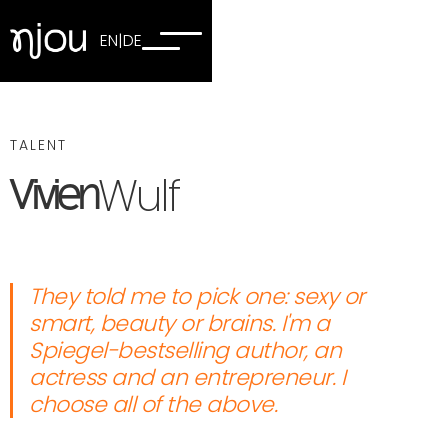
EN
|
DE
TALENT
Wulf
Vivien
They told me to pick one: sexy or
smart, beauty or brains. I'm a
Spiegel-bestselling author, an
actress and an entrepreneur. I
choose all of the above.